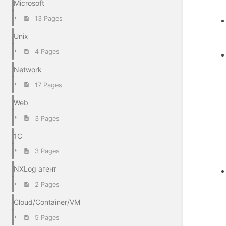
Microsoft
13 Pages
Unix
4 Pages
Network
17 Pages
Web
3 Pages
1С
3 Pages
NXLog агент
2 Pages
Cloud/Container/VM
5 Pages