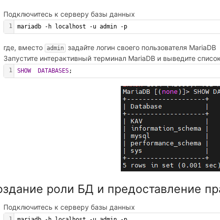
Подключитесь к серверу базы данных
1
mariadb -h localhost -u admin -p
где, вместо
задайте логин своего пользователя MariaDB
admin
Запустите интерактивный терминал MariaDB и выведите списо
1
SHOW
DATABASES
;
оздание роли БД и предоставление пр
Подключитесь к серверу базы данных
1
mariadb -h localhost -u admin -p