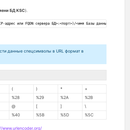
мени БД KSC
).
IP-адрес или FQDN сервера БД>:<порт>)/<имя Базы данных>
сти данные спецсимволы в URL формат в
(
)
*
+
%28
%29
%2A
%2B
@
[
]
\
%40
%5B
%5D
%5C
://www.urlencoder.org/