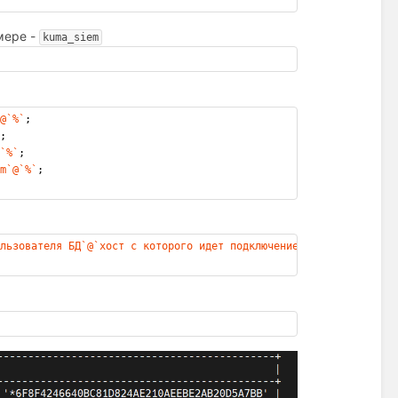
мере -
kuma_siem
:
`@`%`
;                             
`
;                                            
@`%`
;                                           
em`@`%`
;                                        
ользователя БД`@`хост с которого идет подключение`
;