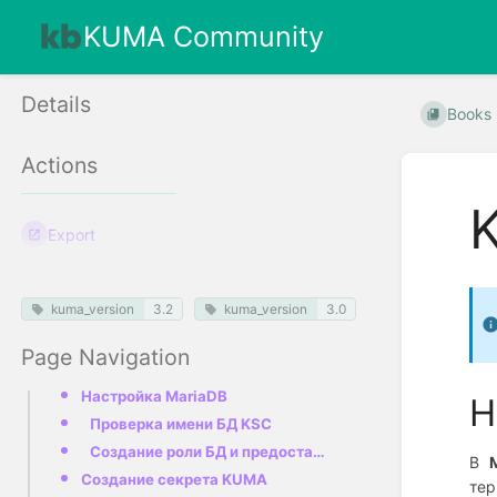
KUMA Community
Details
Books
Actions
Export
kuma_version
3.2
kuma_version
3.0
Page Navigation
Настройка MariaDB
Н
Проверка имени БД KSC
Создание роли БД и предоставление прав
В
Создание секрета KUMA
тер