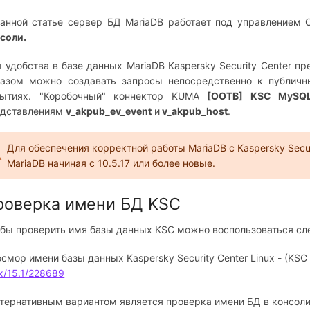
анной статье сервер БД MariaDB работает под управлением 
соли.
 удобства в базе данных MariaDB Kaspersky Security Center 
азом можно создавать запросы непосредственно к публичн
бытиях. "Коробочный" коннектор KUMA
[OOTB] KSC MyS
едставлениям
v_akpub_ev_event
и
v_akpub_host
.
Для обеспечения корректной работы MariaDB с Kaspersky Secu
MariaDB начиная с 10.5.17 или более новые.
роверка имени БД KSC
бы проверить имя базы данных KSC можно воспользоваться сл
смор имени базы данных Kaspersky Security Center Linux - (KSC 
ux/15.1/228689
тернативным вариантом является проверка имени БД в консоли