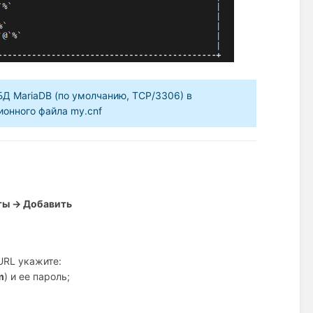
Д MariaDB (по умолчанию, TCP/3306) в
ионного файла my.cnf
ты → Добавить
 URL укажите:
m
) и ее пароль;