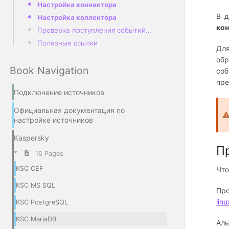
Настройка коннектора
В д
Настройка коллектора
кон
Проверка поступления событий KSC в KUMA
Полезные ссылки
Для
обр
Book Navigation
со
пр
Подключение источников
Официальная документация по
настройке источников
Kaspersky
П
16 Pages
KSC CEF
Что
KSC MS SQL
Про
lin
KSC PostgreSQL
KSC MariaDB
Аль