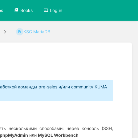
es
Books
Log in
KSC MariaDB
аботкой команды pre-sales и/или community KUMA
ь несколькими способами: через консоль (SSH,
phpMyAdmin
или
MySQL Workbench