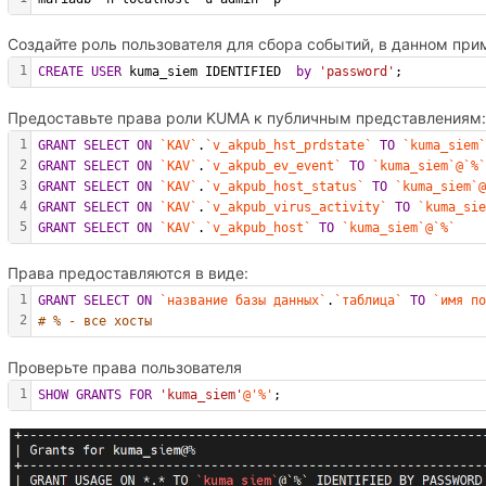
Создайте роль пользователя для сбора событий, в данном при
1
CREATE
USER
 kuma_siem IDENTIFIED  
by
'password'
;
Предоставьте права роли KUMA к публичным представлениям
1
GRANT
SELECT
ON
`KAV`
.
`v_akpub_hst_prdstate`
TO
`kuma_siem
2
GRANT
SELECT
ON
`KAV`
.
`v_akpub_ev_event`
TO
`kuma_siem`@`%
3
GRANT
SELECT
ON
`KAV`
.
`v_akpub_host_status`
TO
`kuma_siem`
4
GRANT
SELECT
ON
`KAV`
.
`v_akpub_virus_activity`
TO
`kuma_si
5
GRANT
SELECT
ON
`KAV`
.
`v_akpub_host`
TO
`kuma_siem`@`%`
Права предоставляются в виде:
1
GRANT
SELECT
ON
`название базы данных`
.
`таблица`
TO
`имя п
2
# % - все хосты
Проверьте права пользователя
1
SHOW
GRANTS
FOR
'kuma_siem'
@'%'
;