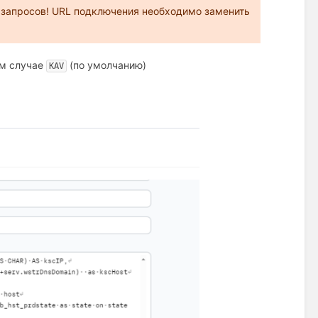
о запросов! URL подключения необходимо заменить
ем случае
(по умолчанию)
KAV