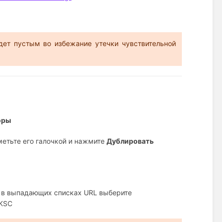
дет пустым во избежание утечки чувствительной
оры
тметьте его галочкой и нажмите
Дублировать
в выпадающих списках URL выберите
 KSC