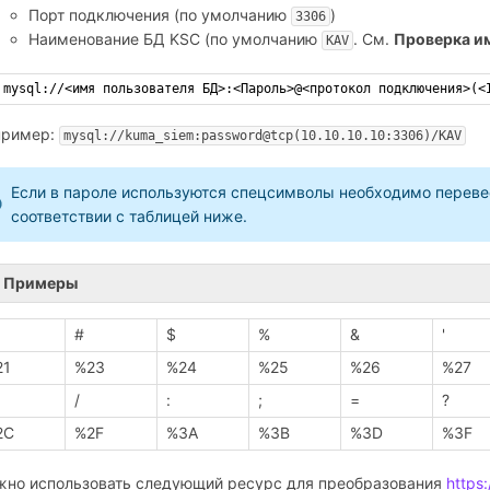
Порт подключения (по умолчанию
)
3306
Наименование БД KSC (по умолчанию
. См.
Проверка и
KAV
mysql://<имя пользователя БД>:<Пароль>@<протокол подключения>(<
пример:
mysql://kuma_siem:password@tcp(10.10.10.10:3306)/KAV
Если в пароле используются спецсимволы необходимо переве
соответствии с таблицей ниже.
Примеры
#
$
%
&
'
21
%23
%24
%25
%26
%27
/
:
;
=
?
2C
%2F
%3A
%3B
%3D
%3F
но использовать следующий ресурс для преобразования
https