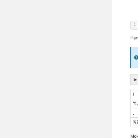
1
На
!
%
,
%
Мож