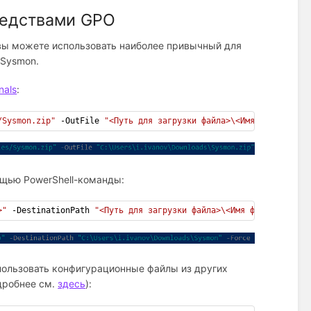
редствами GPO
ы можете использовать наиболее привычный для
 Sysmon.
nals
:
/Sysmon.zip"
 -OutFile 
"<Путь для загрузки файла>\<Имя файла>"
ощью PowerShell-команды:
>"
 -DestinationPath 
"<Путь для загрузки файла>\<Имя файла>"
 -For
ользовать конфигурационные файлы из других
дробнее см.
здесь
):