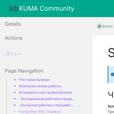
KUMA Community
Details
Books
Actions
Export
Page Navigation
Что такое Sysmon
Описание схемы работы
Ч
Установка и настройка Sysmon
На отдельной рабочей станции/сервере
На группе рабочих станций/серверов средствами GPO
Sys
Пре
Настройка WEC-сервера