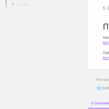
5 Pages
5. 
П
Нас
RU/
Пуб
RU/
Enter
section
select
Previou
mode
KLM
0 Comment