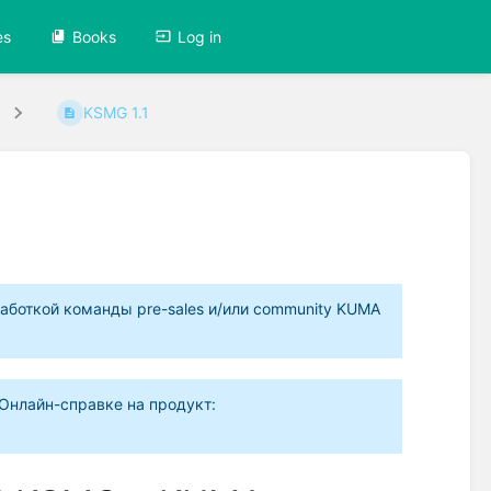
es
Books
Log in
KSMG 1.1
аботкой команды pre-sales и/или community KUMA
Онлайн-справке на продукт: