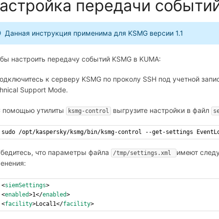
астройка передачи событи
Данная инструкция применима для KSMG версии 1.1
бы настроить передачу событий KSMG в KUMA:
Подключитесь к серверу KSMG по проколу SSH под учетной зап
hnical Support Mode.
С помощью утилиты
выгрузите настройки в файл
ksmg-control
s
sudo /opt/kaspersky/ksmg/bin/ksmg-control --get-settings EventL
Убедитесь, что параметры файла
имеют следу
/tmp/settings.xml 
енения:
<
siemSettings
>
<
enabled
>1</
enabled
>
<
facility
>Local1</
facility
>