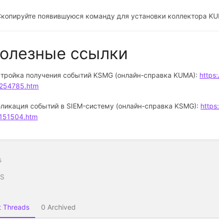
Скопируйте появившуюся команду для установки коллектора KU
олезные ссылки
тройка получения событий KSMG (онлайн-справка KUMA):
https
254785.htm
ликация событий в SIEM-систему (онлайн-справка KSMG):
https
151504.htm
s
S
 Threads
0 Archived