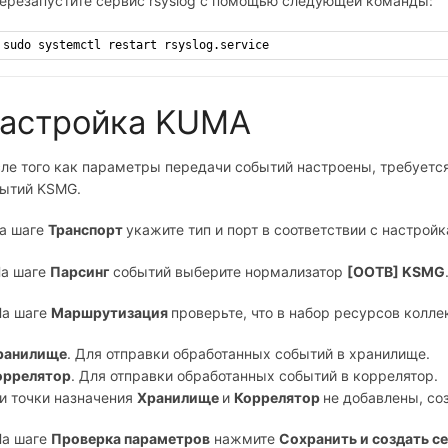
Перезапустите сервис rsyslog с помощью следующей команды:
sudo systemctl restart rsyslog.service
астройка KUMA
ле того как параметры передачи событий настроены, требуетс
ытий KSMG.
На шаге
Транспорт
укажите тип и порт в соответствии с настрой
На шаге
Парсинг
событий выберите нормализатор
[OOTB] KSMG
На шаге
Маршрутизация
проверьте, что в набор ресурсов колл
Хранилище
. Для отправки обработанных событий в хранилище.
оррелятор
. Для отправки обработанных событий в коррелятор.
и точки назначения
Хранилище
и
Коррелятор
не добавлены, соз
На шаге
Проверка параметров
нажмите
Сохранить и создать с