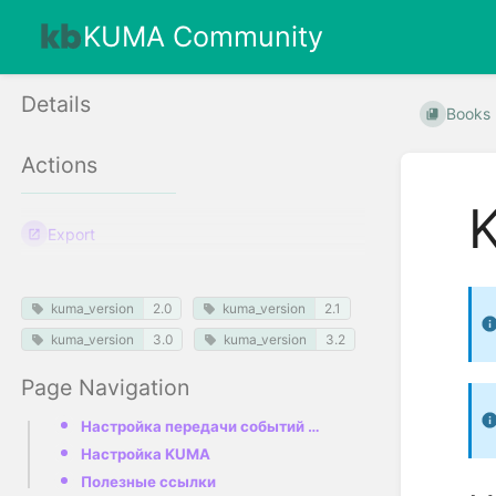
KUMA Community
Details
Books
Actions
Export
kuma_version
2.0
kuma_version
2.1
kuma_version
3.0
kuma_version
3.2
Page Navigation
Настройка передачи событий KSMG в KUMA
Настройка KUMA
Полезные ссылки