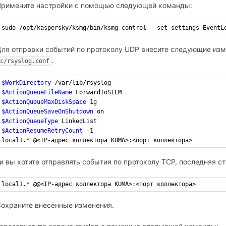
Примените настройки с помощью следующей команды:
sudo /opt/kaspersky/ksmg/bin/ksmg-control --set-settings EventL
Для отправки событий по протоколу UDP внесите следующие из
.
tc/rsyslog.conf
$WorkDirectory
 /var/lib/rsyslog
$ActionQueueFileName
 ForwardToSIEM
$ActionQueueMaxDiskSpace
 1g
$ActionQueueSaveOnShutdown
 on
$ActionQueueType
 LinkedList
$ActionResumeRetryCount
 -1
local1.* @<IP-адрес коллектора KUMA>:<порт коллектора>
и вы хотите отправлять события по протоколу TCP, последняя 
local1.* @@<IP-адрес коллектора KUMA>:<порт коллектора>
Сохраните внесённые изменения.