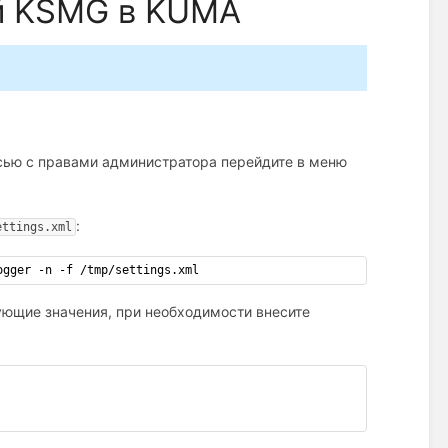
й KSMG в KUMA
исью с правами администратора перейдите в меню
:
ettings.xml
ogger -n -f /tmp/settings.xml
ющие значения, при необходимости внесите