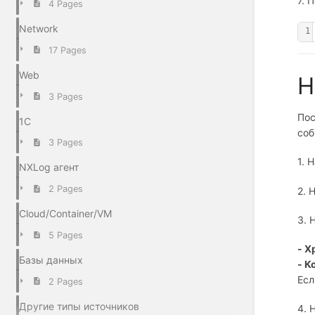
7. 
4 Pages
Network
1
17 Pages
Web
Н
3 Pages
Пос
1С
соб
3 Pages
1. 
NXLog агент
2 Pages
2. 
Cloud/Container/VM
3. 
5 Pages
- 
Базы данных
- К
Есл
2 Pages
Другие типы источников
4. 