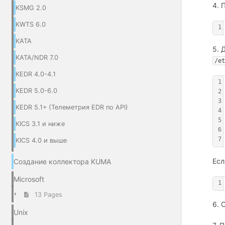
4. 
KSMG 2.0
KWTS 6.0
1
KATA
5. 
KATA/NDR 7.0
/e
KEDR 4.0-4.1
1
KEDR 5.0-6.0
2
3
KEDR 5.1+ (Телеметрия EDR по API)
4
5
KICS 3.1 и ниже
6
7
KICS 4.0 и выше
Есл
Создание коллектора KUMA
Microsoft
1
13 Pages
6. 
Unix