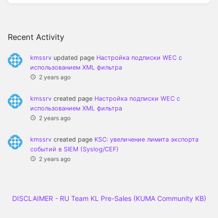
Recent Activity
kmssrv
updated page
Настройка подписки WEC с
использованием XML фильтра
2 years ago
kmssrv
created page
Настройка подписки WEC с
использованием XML фильтра
2 years ago
kmssrv
created page
KSC: увеличение лимита экспорта
событий в SIEM (Syslog/CEF)
2 years ago
DISCLAIMER - RU Team KL Pre-Sales (KUMA Community KB)