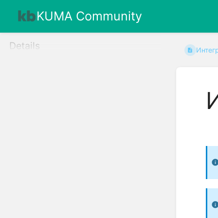
KUMA Community
Details
Интег