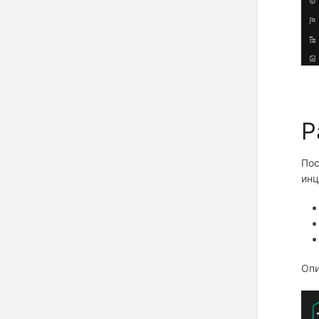
Р
Пос
инц
Опи